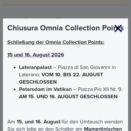
Informationen und willkommen
Chiusura Omnia Collection Points
Schließung der Omnia Collection Points:
DER TREFFPUNKT FÜR DIE BESUCHEN IST AM
EINGANG ZUM LATERANPALAST, RECHTS NEBEN
15 und 16. August 2026
DER HAUPTFASSADE DER LATERANBASILIKA.
Lateranpalast
– Piazza di San Giovanni in
ACHTUNG: Wenn Sie eine Führung durch die
päpstlichen Gemächer am Nachmittag gebucht
Laterano:
VOM 10. BIS 22. AUGUST
haben, besuchen Sie bitte den Kreuzgang bis
GESCHLOSSEN
spätestens 15.00 Uhr.
Petersdom im Vatikan
– Piazza Pio XII Nr. 9:
AM 15. UND 16. AUGUST GESCHLOSSEN
Öffnungszeiten:
Datum und Uhrzeit des Besuchs können gebucht
werden. Der Ort hat folgende Öffnungszeiten:
Am
15. und 16. August
für den Umtausch wenden
Von Montag bis Samstag, 09:00
Sie sich bitte an den Schalter am
Mamertinischen