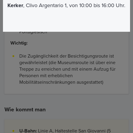
- 17:00
(Sonntags und an religiösen Feiertagen
Kerker
, Clivo Argentario 1, von 10:00 bis 16:00 Uhr.
geschlossen)
Verfügbare Sprachen:
Italienisch, Englisch,
Spanisch, Französisch, Deutsch und
Portugiesisch
Wichtig:
Die Zugänglichkeit der Besichtigungsroute ist
gewährleistet (die Museumsroute ist über eine
Treppe zu erreichen und mit einem Aufzug für
Personen mit erheblichen
Mobilitätseinschränkungen ausgestattet)
Wie kommt man
U-Bahn:
Linie A, Haltestelle San Giovanni (5