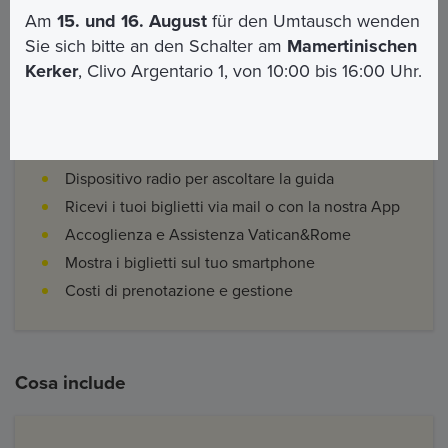
Am
15. und 16. August
für den Umtausch wenden
Sie sich bitte an den Schalter am
Mamertinischen
Kerker
, Clivo Argentario 1, von 10:00 bis 16:00 Uhr.
I vantaggi
Accesso garantito su prenotazione
Dispositivo radio per ascoltare la guida
Ricevi i tuoi biglietti via mail o con la nostra App
Accoglienza e Assistenza Vatican&Rome
Mostra i biglietti sul tuo smartphone
Costi di prenotazione e gestione
Cosa include