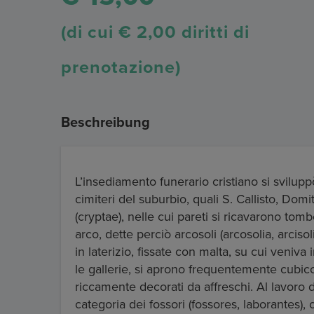
(di cui € 2,00 diritti di
prenotazione)
Beschreibung
L’insediamento funerario cristiano si sviluppò
cimiteri del suburbio, quali S. Callisto, Domit
(cryptae), nelle cui pareti si ricavarono tombe
arco, dette perciò arcosoli (arcosolia, arciso
in laterizio, fissate con malta, su cui veniv
le gallerie, si aprono frequentemente cubicoli
riccamente decorati da affreschi. Al lavoro 
categoria dei fossori (fossores, laborantes)