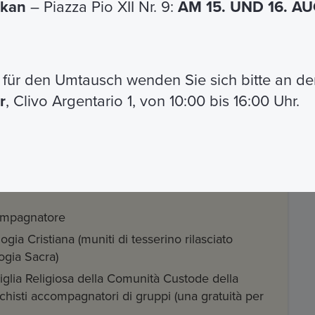
ikan
– Piazza Pio XII Nr. 9:
AM 15. UND 16. 
i a scuole ed istituti, di primo e secondo grado
ia dell’arte e beni culturali sino ai 25 anni di
t
für den Umtausch wenden Sie sich bitte an de
guata certificazione
r
, Clivo Argentario 1, von 10:00 bis 16:00 Uhr.
isti e novizie, che si presentano con adeguata
compagnatore
ogia Cristiana (muniti di tesserino rilasciato
ogia Sacra)
iglia Religiosa della Comunità Custode della
chisti accompagnatori di gruppi (una gratuità per