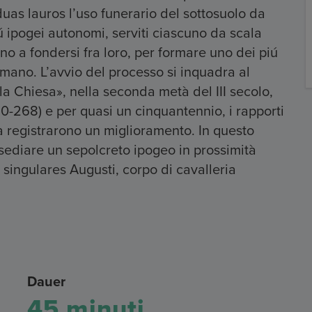
as lauros l’uso funerario del sottosuolo da
ú ipogei autonomi, serviti ciascuno da scala
no a fondersi fra loro, per formare uno dei piú
omano. L’avvio del processo si inquadra al
a Chiesa», nella seconda metà del III secolo,
60-268) e per quasi un cinquantennio, i rapporti
ana registrarono un miglioramento. In questo
sediare un sepolcreto ipogeo in prossimità
s singulares Augusti, corpo di cavalleria
Dauer
45 minuti