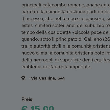
principali catacombe romane, anche ad du
parte della comunità cristiana partí da pi
d’accesso, che nel tempo si espansero, si
estesi cimiteri sotterranei del suburbio r
tempo della cosiddetta «piccola pace dell
quando, sotto il principato di Gallieno (2
tra le autorità civili e la comunità cristi
nuovo clima la comunità cristiana poté in
della necropoli di superficie degli equite
emblema dell’autorità imperiale.
Via Casilina, 641
Preis
€ 15,00