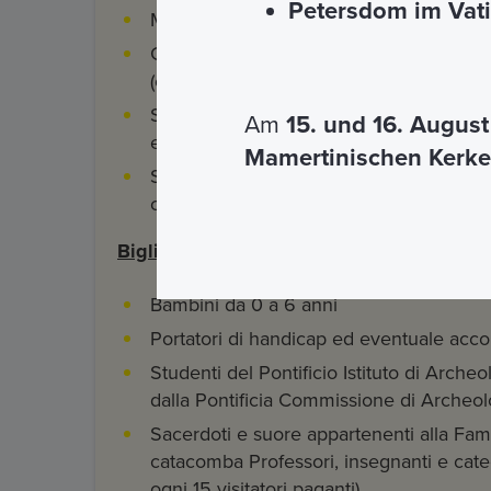
Petersdom im Vat
Minori di età compresa tra i 7 e i 16 anni
Gruppi costituiti da studenti appartenent
(età compresa tra 7 e 16 anni)
Studenti di archeologia, architettura, stor
Am
15. und 16. Augus
età compiuti, che si presentano con ade
Mamertinischen Kerke
Sacerdoti, religiosi e religiose, seminar
certificazione
Biglietto gratuito
Bambini da 0 a 6 anni
Portatori di handicap ed eventuale ac
Studenti del Pontificio Istituto di Archeol
dalla Pontificia Commissione di Archeol
Sacerdoti e suore appartenenti alla Fam
catacomba Professori, insegnanti e cate
ogni 15 visitatori paganti)