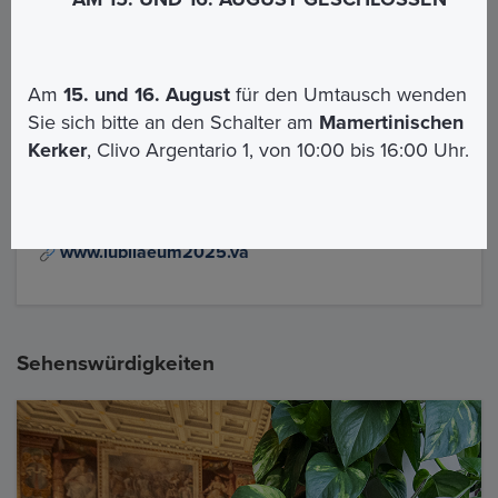
Alcune informazioni per te:
Orari di apertura della Basilica di San Pietro
Am
15. und 16. August
für den Umtausch wenden
Periodo estivo
(1 aprile - 30 settembre): 7:00 - 19:10
Sie sich bitte an den Schalter am
Mamertinischen
Periodo invernale
(1 ottobre - 31 marzo): 7:00 - 19:10
Kerker
, Clivo Argentario 1, von 10:00 bis 16:00 Uhr.
Per maggiori informazioni sul Giubileo, visita il sito
ufficiale:
www.iubilaeum2025.va
Sehenswürdigkeiten