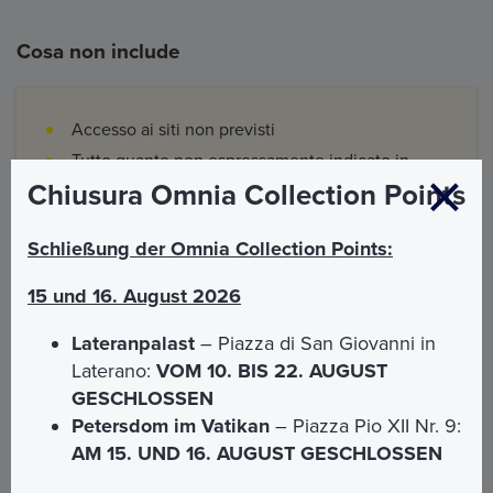
Cosa non include
Accesso ai siti non previsti
Tutto quanto non espressamente indicato in
"Cos'è incluso"
Chiusura Omnia Collection Points
Schließung der Omnia Collection Points:
15 und 16. August 2026
Informazioni e accoglienza
Lateranpalast
– Piazza di San Giovanni in
Laterano:
VOM 10. BIS 22. AUGUST
Il nostro accompagnatore vi attenderà davanti
GESCHLOSSEN
l'ingresso della Basilica dei Santi XII Apostoli
Petersdom im Vatikan
– Piazza Pio XII Nr. 9:
(Piazza dei Santi Apostoli 51)
AM 15. UND 16. AUGUST GESCHLOSSEN
E'
obbligatorio prenotare
la data e l'orario della