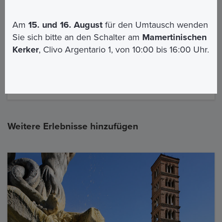
visita guidata
E' necessario presentarsi 1
5 minuti prima
Am
15. und 16. August
für den Umtausch wenden
dell'orario prenotato per le opportune procedure
Sie sich bitte an den Schalter am
Mamertinischen
di check-in
Kerker
, Clivo Argentario 1, von 10:00 bis 16:00 Uhr.
Orari del tour:
il tour è disponibile alle
ore 10:00
Giorni disponibili:
Sabato
(altri giorni su richiesta)
Lingue disponibili: Italiano
Weitere Erlebnisse hinzufügen