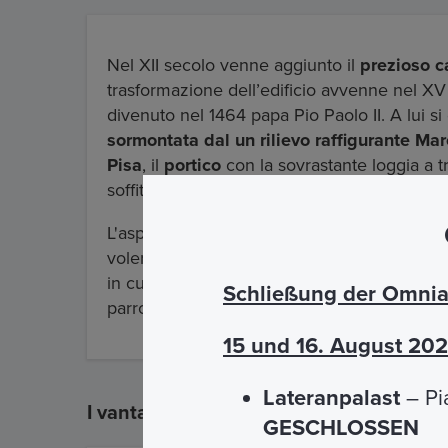
Nel XII secolo venne aggiunto il
prezioso 
trasformazione dell’edificio avvenne nel XV
divenuto nel 1464 papa Pio Paolo II. A lui s
sormontata dal un rilievo raffigurante Ma
Pisa
, il
portico
con la sovrastante loggia a tr
soffitto della chiesa a cui lavorò l’architetto
L'aspetto attuale della chiesa è legato al re
volere del
cardinale Angelo Maria Quirini
c
in cui venne data l'
impronta barocca che la
Schließung der Omnia 
parrocchiale, titolo cardinalizio e officiata da
15 und 16. August 20
Lateranpalast
– Pi
I vantaggi
GESCHLOSSEN