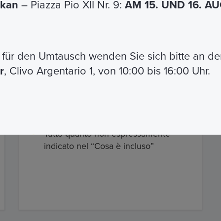
ikan
– Piazza Pio XII Nr. 9:
AM 15. UND 16. 
ione: italiano e inglese
t
für den Umtausch wenden Sie sich bitte an de
r
, Clivo Argentario 1, von 10:00 bis 16:00 Uhr.
Cosa non include
Tutto quanto non espressamente
indicato nel “Cosa è incluso”