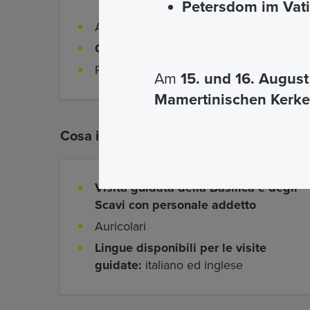
Petersdom im Vat
Accesso garantito su prenotazione
Guida ufficiale nelle lingue a disposiz
Ricevi i tuoi biglietti via mail
Am
15. und 16. Augus
Mamertinischen Kerke
Cosa include
Visita guidata della Basilica e degli
Scavi con personale addetto
Auricolari
Lingue disponibili per le visite
guidate:
italiano ed inglese