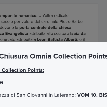
campanile romanico
. Un’altra radicale
 secolo per volere del cardinale Pietro Barbo,
i devono la
porta centrale della chiesa
,
rco Evangelista
attribuita allo scultore
Isaia da
e arcate attribuita a
Leon Battista Alberti
, e il
Bernardo da Fiesole
nel 1467.
Chiusura Omnia Collection Point
stauro iniziato nel 1654-1657 e completato poi per
on l’
architetto Filippo Barigioni
nel 1735-1750,
 basilica conserva tuttora
. È basilica
Collection Points:
l Capitolo.
26
azza di San Giovanni in Laterano:
VOM 10. BI