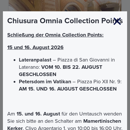
Chiusura Omnia Collection Points
Schließung der Omnia Collection Points:
15 und 16. August 2026
Lateranpalast
– Piazza di San Giovanni in
Laterano:
VOM 10. BIS 22. AUGUST
GESCHLOSSEN
Petersdom im Vatikan
– Piazza Pio XII Nr. 9:
AM 15. UND 16. AUGUST GESCHLOSSEN
Kirche Sant'Agnese in Agone und Krypta
- Begleiteter Eingang
Unter den architektonischen Wundern, die die römische
Landschaft prägen, gibt es ein unvergleichliches Juwel:
Am
15. und 16. August
für den Umtausch wenden
die
Kirche Sant'Agnese in Agone.
Sie sich bitte an den Schalter am
Mamertinischen
Kerker
, Clivo Argentario 1, von 10:00 bis 16:00 Uhr.
Verpassen Sie nicht die Gelegenheit, dieses versteckte