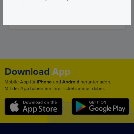
Juwel von Rom zu besuchen.
MEHR ERFAHREN
€ 5,00
Download
App
Mobile App für
iPhone
und
Android
herunterladen.
Mit der App haben Sie Ihre Tickets immer dabei.