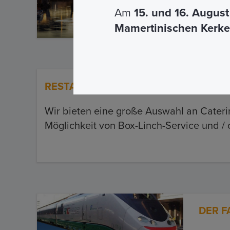
Am
15. und 16. Augus
Bitte 
Mamertinischen Kerke
RESTAURANT
Wir bieten eine große Auswahl an Cateri
Möglichkeit von Box-Linch-Service und / 
DER 