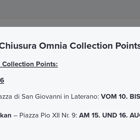
Chiusura Omnia Collection Point
klusiver Reiserouten und Erlebnisse, maßgeschneider
Collection Points:
26
azza di San Giovanni in Laterano:
VOM 10. BI
NACHTUNG
in Rom und Umgebung
ikan
– Piazza Pio XII Nr. 9:
AM 15. UND 16. 
eten Übernachtungsmöglichkeiten in zentralen oder 
 Auswahl an Ferienhäusern und Hotels, um den unt
n.