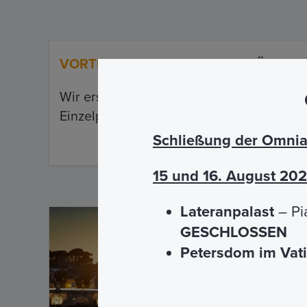
VORTEILE
BESUCHSVORSCHLÄGE
Wir erstellen und pflegen die Inhalte ex
Einzelpersonen, Familien und Gruppen.
Schließung der Omnia 
15 und 16. August 20
Lateranpalast
– Pi
ÜBER
GESCHLOSSEN
Petersdom im Vat
Wir bi
großen
werde