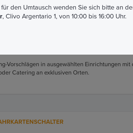
t
für den Umtausch wenden Sie sich bitte an de
senden Sie Ihre Anfrage an:
giubileo25@orp.org
r
, Clivo Argentario 1, von 10:00 bis 16:00 Uhr.
ng-Vorschlägen in ausgewählten Einrichtungen mit 
oder Catering an exklusiven Orten.
FAHRKARTENSCHALTER