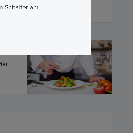
n Schalter am
der