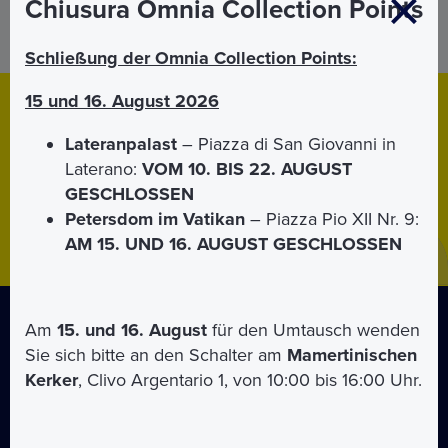
Wir verwenden Ihre Daten unter Einhaltung der geltenden
Chiusura Omnia Collection Points
italienischen Vorschriften zum Datenschutz. (Siehe unsere
Seite zu den
Datenschutzbedingungen
)
Schließung der Omnia Collection Points:
15 und 16. August 2026
Download
App
Lateranpalast
– Piazza di San Giovanni in
Mobile App für
iPhone
und
Android
herunterladen.
Laterano:
VOM 10. BIS 22. AUGUST
Mit der App haben Sie Ihre Tickets immer dabei.
GESCHLOSSEN
Petersdom im Vatikan
– Piazza Pio XII Nr. 9:
AM 15. UND 16. AUGUST GESCHLOSSEN
Am
15. und 16. August
für den Umtausch wenden
Sie sich bitte an den Schalter am
Mamertinischen
Über uns
Kerker
, Clivo Argentario 1, von 10:00 bis 16:00 Uhr.
Faq