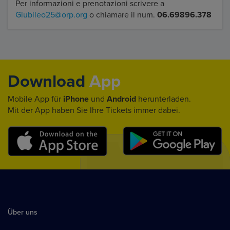
Per informazioni e prenotazioni scrivere a
Giubileo25@orp.org
o chiamare il num.
06.69896.378
Download
App
Mobile App für
iPhone
und
Android
herunterladen.
Mit der App haben Sie Ihre Tickets immer dabei.
Über uns