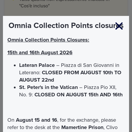
"Cos'è incluso"
Omnia Collection Points closures
Omnia Collection Points Closures:
Informazioni e accoglienza
15th and 16th August 2026
Il nostro accompagnatore vi attenderà davanti
Lateran Palace
– Piazza di San Giovanni in
l'ingresso della Basilica dei Santi XII Apostoli
Laterano:
CLOSED FROM AUGUST 10th TO
(Piazza dei Santi Apostoli 51)
AUGUST 22nd
E'
obbligatorio prenotare
la data e l'orario della
St. Peter's in the Vatican
– Piazza Pio XII,
visita guidata
No. 9:
CLOSED ON AUGUST 15th AND 16th
E' necessario presentarsi 1
5 minuti prima
dell'orario prenotato per le opportune procedure
di check-in
Orari del tour:
il tour è disponibile alle
ore 10:00
On
August 15 and 16
, for the exchange, please
refer to the desk at the
Mamertine Prison
, Clivo
Giorni disponibili:
Sabato
(altri giorni su richiesta)