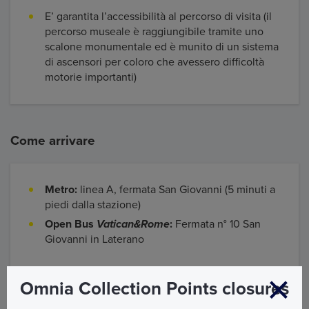
E’ garantita l’accessibilità al percorso di visita (il
percorso museale è raggiungibile tramite uno
scalone monumentale ed è munito di un sistema
di ascensori per coloro che avessero difficoltà
motorie importanti)
Come arrivare
Metro:
linea A, fermata San Giovanni (5 minuti a
piedi dalla stazione)
Open Bus
Vatican&Rome
:
Fermata n° 10 San
Giovanni in Laterano
Omnia Collection Points closures
Map