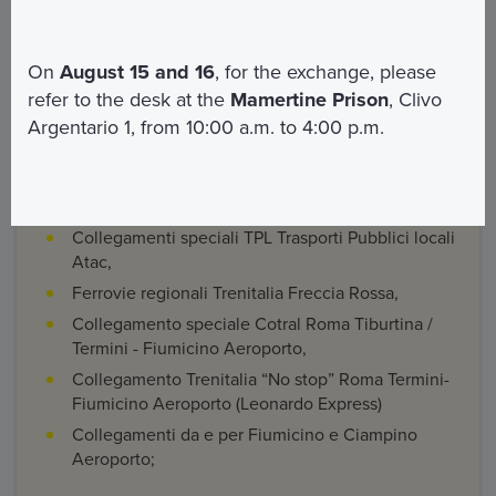
FERROVIE REGIONALI
all’interno del Comune di
Roma
On
August 15 and 16
, for the exchange, please
Roma-Lido,
refer to the desk at the
Mamertine Prison
, Clivo
Roma Flaminio Piazza del Popolo-Viterbo
Argentario 1, from 10:00 a.m. to 4:00 p.m.
Roma-Giardinetti
ESCLUSIONI
Collegamenti speciali TPL Trasporti Pubblici locali
Atac,
Ferrovie regionali Trenitalia Freccia Rossa,
Collegamento speciale Cotral Roma Tiburtina /
Termini - Fiumicino Aeroporto,
Collegamento Trenitalia “No stop” Roma Termini-
Fiumicino Aeroporto (Leonardo Express)
Collegamenti da e per Fiumicino e Ciampino
Aeroporto;