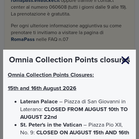
romapass.vivaticket.it
oppure tramite il contact
center al numero 060608 (tutti i giorni dalle 9 alle 19).
La prenotazione è gratutita.
Per ogni ulteriore informazione aggiuntiva su come
prenotare ti invitiamo a visitare la pagina di
RomaPass
nelle FAQ n.07
Omnia Collection Points closures
Il sistema di trasporto pubblico
Omnia Collection Points Closures:
15th and 16th August 2026
METROPOLITANA
Lateran Palace
– Piazza di San Giovanni in
Libero accesso alla Metro di Roma Linea A, B, B1 e C
Laterano:
CLOSED FROM AUGUST 10th TO
AUGUST 22nd
AUTOBUS & TRAM
St. Peter's in the Vatican
– Piazza Pio XII,
L
ibero accesso su Autobus e Tram delle Rete ATAC
No. 9:
CLOSED ON AUGUST 15th AND 16th