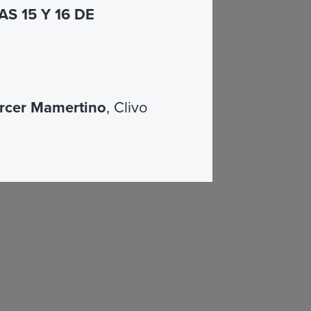
S 15 Y 16 DE
rcer Mamertino
, Clivo