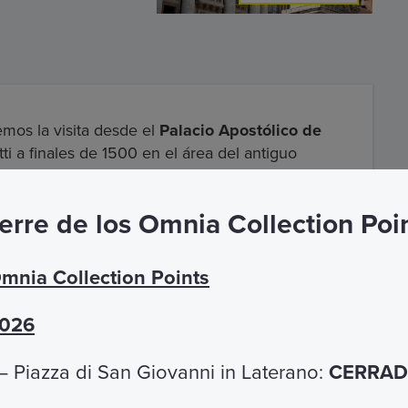
mos la visita desde el
Palacio Apostólico de
ti a finales de 1500 en el área del antiguo
l siglo IV, fue la residencia principal de los Papas
 Escalera del Palacio de Letrán entraremos en la
erre de los Omnia Collection Poi
na de las iglesias más importantes de la
 Occidente construida después del Edicto de
nsiderada la
"madre y cabeza de todas las
Omnia Collection Points
 termina en el Claustro, ubicado en el lado
lo de arte medieval romano: un lugar de oración y
2026
ece a quien lo visita hoy, un momento de gran paz
 Piazza di San Giovanni in Laterano:
CERRADO
aremos, cómodamente sentados en uno de los
open