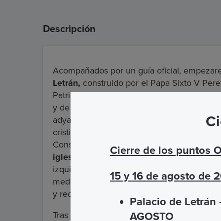
Descripción
Acompañados por un guía oficial, empezare
Letrán,
construido por el Papa Sixto V Peret
Patriarcado que durante mil años, a partir de
y de la Corte Papal. A través de la hermosa
Ci
adyacente Basílica de San Juan de Letrán, u
cristiandad: la primera iglesia cristiana en
Constantino en el 313 d.C. y por lo tanto co
Cierre de los puntos 
iglesias de Roma y del mundo"
. La visita
izquierdo de la basílica, un refinado ejemp
15 y 16 de agosto de 
meditación para el clero de la Basílica, ofr
y recogimiento.
Palacio de Letrán
–
Tras visitar la basílica y el claustro lleg
AGOSTO