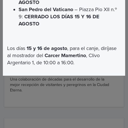
AGOSTO
San Pedro del Vaticano
– Piazza Pio XII n.º
9:
CERRADO LOS DÍAS 15 Y 16 DE
AGOSTO
Los días
15 y 16 de agosto
, para el canje, diríjase
al mostrador del
Carcer Mamertino
, Clivo
Argentario 1, de 10:00 a 16:00.
ROMA CAPITALE
Una colaboración de décadas para el desarrollo de la
mejor recepción de visitantes y peregrinos en la Ciudad
Eterna.