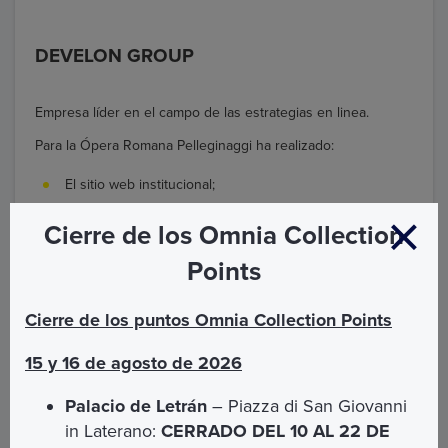
DEVELON GROUP
Empresa líder en el campo de las estrategias en linea.
Para la Ópera Romana Pelleginaggi ha realizado:
El sitio web institucional;
Plataforma d. Ticketing, sistema de gestión de ventas de
los servicios de Roma Cristiana;
Cierre de los Omnia Collection
El sitio web para la venta en línea de los servicios
Points
Vatican & Rome;
La aplicación Omnia Vatican & Rome para ventas
móviles de Vatican & Rome Services.
Cierre de los puntos Omnia Collection Points
15 y 16 de agosto de 2026
Palacio de Letrán
– Piazza di San Giovanni
in Laterano:
CERRADO DEL 10 AL 22 DE