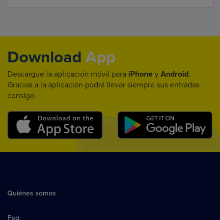
Download
App
Descargue la aplicación móvil para
iPhone
y
Android
.
Gracias a la aplicación podrá llevar siempre sus entradas
consigo.
Quiénes somos
Faq