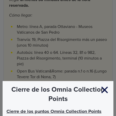
reservada.
Cómo llegar:
Metro: línea A, parada Ottaviano - Museos
Vaticanos de San Pedro
Tranvía: 19, Piazza del Risorgimento más un paseo
(unos 10 minutos)
Autobús: línea 40 o 64. Líneas 32, 81 o 982,
Piazza del Risorgimento, terminal (10 minutos a
pie)
Open Bus Vatican&Rome: parada n.1 o n.16 (Lungo
Tevere Tor di Nona, 7)
Cierre de los Omnia Collection
Points
3
Cierre de los puntos Omnia Collection Points