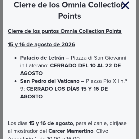
Costi di prenotazione e gestione
Cierre de los Omnia Collection
Points
Cosa Include
Cierre de los puntos Omnia Collection Points
15 y 16 de agosto de 2026
Visita Guidata
con guide ORP o assistenti
Palacio de Letrán
– Piazza di San Giovanni
spirituali dell'Opera Romana Pellegrinaggi
in Laterano:
CERRADO DEL 10 AL 22 DE
Ingresso
ai siti previsti
AGOSTO
Dispositivo radio
per ascoltare la guida
San Pedro del Vaticano
– Piazza Pio XII n.º
9:
CERRADO LOS DÍAS 15 Y 16 DE
AGOSTO
Cosa non include
Los días
15 y 16 de agosto
, para el canje, diríjase
Accesso ai siti non previsti
al mostrador del
Carcer Mamertino
, Clivo
Tutto quanto non espressamente indicato in
Argentario 1, de 10:00 a 16:00.