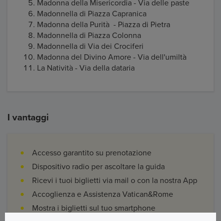
Madonna della Misericordia - Via delle paste
Madonnella di Piazza Capranica
Madonna della Purità - Piazza di Pietra
Madonnella di Piazza Colonna
Madonnella di Via dei Crociferi
Madonna del Divino Amore - Via dell'umiltà
La Natività - Via della dataria
I vantaggi
Accesso garantito su prenotazione
Dispositivo radio per ascoltare la guida
Ricevi i tuoi biglietti via mail o con la nostra App
Accoglienza e Assistenza Vatican&Rome
Mostra i biglietti sul tuo smartphone