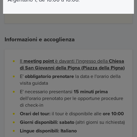
"Cosa include"
Informazioni e accoglienza
Il
meeting point
è davanti l'ingresso della
Chiesa
di San Giovanni della Pigna (Piazza della Pigna)
E'
obbligatorio prenotare
la data e l'orario della
visita guidata
E' necessario presentarsi
15 minuti prima
dell'orario prenotato per le opportune procedure
di check-in
Orari del tour:
il tour è disponibile alle
ore 10:00
Giorni disponibili: sabato
(altri giorni su richiesta)
Lingue disponibili:
Italiano