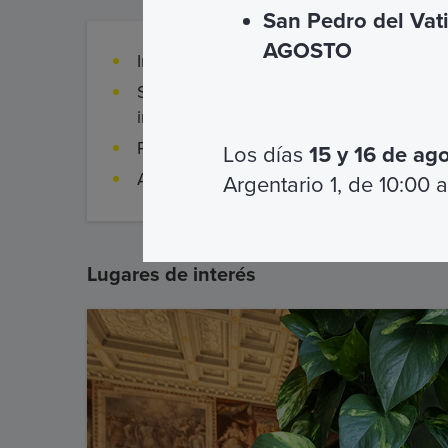
San Pedro del Vat
AGOSTO
Ingresso ai siti previsti
Servizio Guida in lingua italiana o
inglese
Prenotazione obbligatoria
Los días
15 y 16 de ag
Auricolari
Argentario 1, de 10:00 a
Lugares de interés