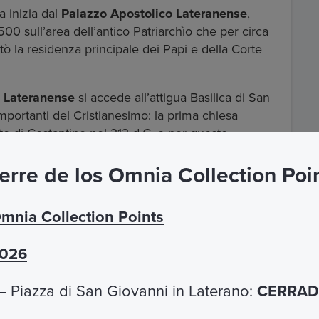
a inizia dal
Palazzo Apostolico Lateranense
,
500 sull’area dell’antico Patriarchìo che per circa
ntò la residenza principale dei Papi e della Corte
 Lateranense
si accede all’attigua Basilica di San
mportanti del Cristianesimo: la prima chiesa
tto di Costantino nel 313 d.C. e per questo
hiese di Roma e del mondo"
.
erre de los Omnia Collection Poi
ato sinistro della basilica, esempio raffinato di arte
editazione per il clero della Basilica di San
Omnia Collection Points
o visita un momento di grande pace e
2026
 Piazza di San Giovanni in Laterano:
CERRADO
Cosa non include