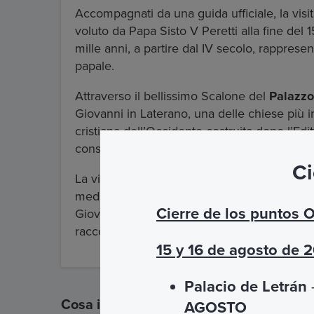
Accompagnati da una guida ufficiale, la visit
voluto da Papa Sisto V Peretti alla fine del 1
mille anni, a partire dal IV secolo, rapprese
papale.
Attraverso il bellissimo Scalone del
Palazzo
Giovanni in Laterano, una delle chiese più i
cristiana dell’Occidente costruita dopo l’Edi
considerata la
"madre e capo di tutte le c
Ci
La visita si conclude nel Chiostro, posto sul l
medievale romana: già luogo di preghiera e m
Cierre de los puntos 
Giovanni in Laterano, oggi concede a chi l
raccoglimento.
15 y 16 de agosto de 
Palacio de Letrán
–
Cosa include
AGOSTO