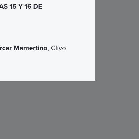
S 15 Y 16 DE
rcer Mamertino
, Clivo