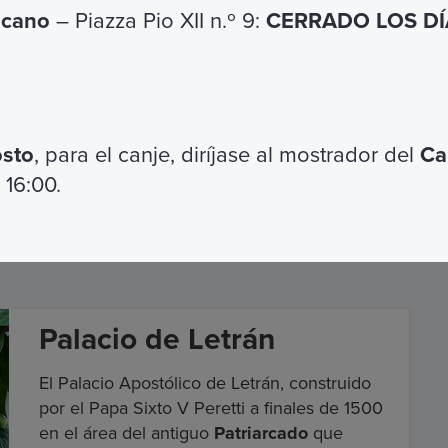
icano
– Piazza Pio XII n.º 9:
CERRADO LOS DÍA
Quanto non menzionato nella voce “Cosa
include”
osto
, para el canje, diríjase al mostrador del
Ca
 16:00.
Palacio de Letrán
El Palacio Apostólico de Letrán, construido
por el Papa Sixto V Peretti a finales de 1500
en el área del antiguo
Patriarcado
que