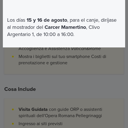
I vantaggi
Los días
15 y 16 de agosto
, para el canje, diríjase
Accesso garantito su prenotazione
al mostrador del
Carcer Mamertino
, Clivo
Argentario 1, de 10:00 a 16:00.
Dispositivo radio per ascoltare la guida
Ricevi i tuoi biglietti via mail o con la nostra App
Accoglienza e Assistenza
Vatican&Rome
Mostra i biglietti sul tuo smartphone Costi di
prenotazione e gestione
Cosa Include
Visita Guidata
con guide ORP o assistenti
spirituali dell'Opera Romana Pellegrinaggi
Ingresso ai siti previsti