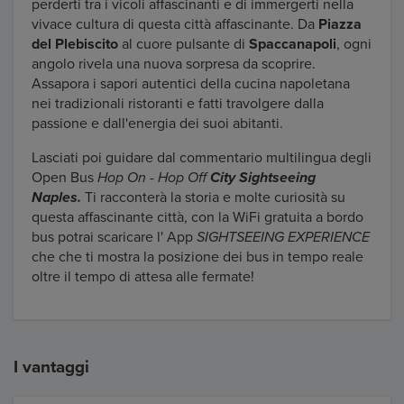
perderti tra i vicoli affascinanti e di immergerti nella
vivace cultura di questa città affascinante. Da
Piazza
del Plebiscito
al cuore pulsante di
Spaccanapoli
, ogni
angolo rivela una nuova sorpresa da scoprire.
Assapora i sapori autentici della cucina napoletana
nei tradizionali ristoranti e fatti travolgere dalla
passione e dall'energia dei suoi abitanti.
Lasciati poi guidare dal commentario multilingua degli
Open Bus
Hop On - Hop Off
City Sightseeing
Naples.
Ti racconterà la storia e molte curiosità su
questa affascinante città, con la WiFi gratuita a bordo
bus potrai scaricare l' App
SIGHTSEEING EXPERIENCE
che che ti mostra la posizione dei bus in tempo reale
oltre il tempo di attesa alle fermate!
I vantaggi