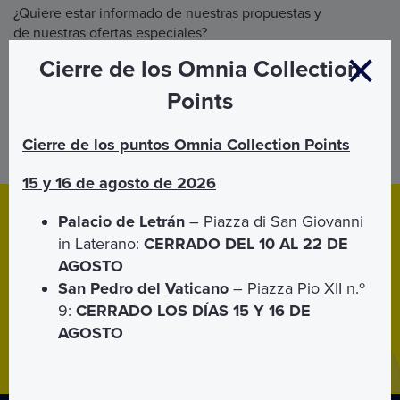
¿Quiere estar informado de nuestras propuestas y
de nuestras ofertas especiales?
Cierre de los Omnia Collection
Suscríbase a nuestro boletín indicándonos aquí su nombre,
apellidos y dirección de correo electrónico.
Points
Utilizaremos sus datos en el pleno respecto de las normas
italianas vigentes relativas a la privacidad (ver la nuestra
Cierre de los puntos Omnia Collection Points
página
Politica de Privacidad
)
15 y 16 de agosto de 2026
Download
App
Palacio de Letrán
– Piazza di San Giovanni
in Laterano:
CERRADO DEL 10 AL 22 DE
Descargue la aplicación móvil para
iPhone
y
Android
.
AGOSTO
Gracias a la aplicación podrá llevar siempre sus entradas
San Pedro del Vaticano
– Piazza Pio XII n.º
consigo.
9:
CERRADO LOS DÍAS 15 Y 16 DE
AGOSTO