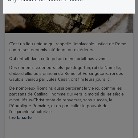
C’est un lieu unique qui rappelle l’implacable justice de Rome
contre ses ennemis intérieurs ou extérieurs.
Qui entrait dans cette prison n’en sortait pas vivant.
Des ennemis extérieurs tels que Jugurtha, roi de Numidie,
d’abord allié puis ennemi de Rome, et Vercingétorix, roi des
Gaulois, vaincu par Jules César, ont fini leurs jours ici.
De nombreux Romains aussi perdirent la vie ici, comme les
partisans de Catilina, l’homme qui vers la moitié du Ier siècle
avant Jésus-Christ tenta de renverser, sans succès, la
République Romaine, et en particulier le pouvoir de
l’oligarchie sénatoriale
lire la suite