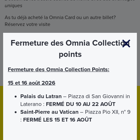
uniques
As tu déjà acheté la Omnia Card ou un autre billet?
Réservez votre visite
Fermeture des Omnia Collection
RÉSERVER ICI
points
Fermeture des Omnia Collection Points:
15 et 16 août 2026
Palais du Latran
– Piazza di San Giovanni in
Download
App
Laterano :
FERMÉ DU 10 AU 22 AOÛT
Télécharger l'application mobile pour
iPhone
et
Android
.
Saint-Pierre au Vatican
– Piazza Pio XII, n° 9
Grâce à l'application, vous pourrez avoir vos billets toujours
:
FERMÉ LES 15 ET 16 AOÛT
avec vous.