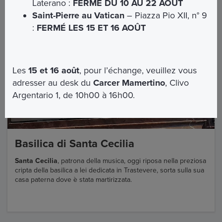
Laterano :
FERMÉ DU 10 AU 22 AOÛT
Saint-Pierre au Vatican
– Piazza Pio XII, n° 9
:
FERMÉ LES 15 ET 16 AOÛT
Les
15 et 16 août
, pour l’échange, veuillez vous
adresser au desk du
Carcer Mamertino
, Clivo
Argentario 1, de 10h00 à 16h00.
Basilica di Santa Cecilia
Santa Cecilia
, patrona della musica, oggi riposa nella preziosa
cripta della basilica a lei dedicata in Trastevere, sorta sulla sua
casa paterna dove è stata martirizzata.