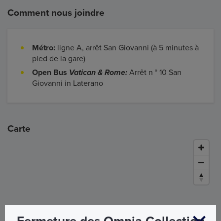
Comment nous joindre
Métro:
ligne A, arrêt San Giovanni (à 5 minutes à
pied de la gare)
Open Bus
Vatican & Rome:
Arrêt n ° 10 San
Giovanni in Laterano
Carte