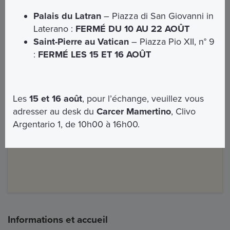
out ce qui n'est pas expressément indiqué dans la
Palais du Latran
– Piazza di San Giovanni in
section "Comprend"
Laterano :
FERMÉ DU 10 AU 22 AOÛT
Saint-Pierre au Vatican
– Piazza Pio XII, n° 9
:
FERMÉ LES 15 ET 16 AOÛT
Les
15 et 16 août
, pour l’échange, veuillez vous
adresser au desk du
Carcer Mamertino
, Clivo
Argentario 1, de 10h00 à 16h00.
Informations et accueil