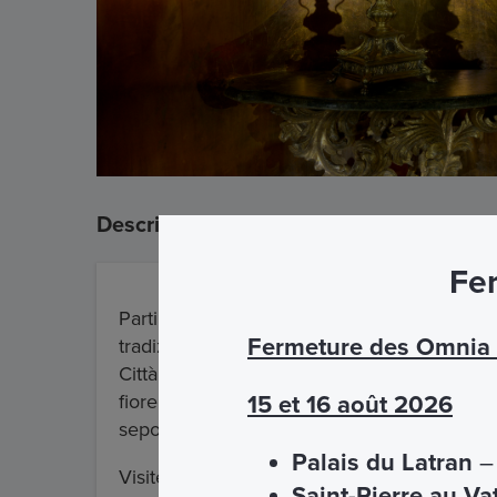
Description
Fer
Partiremo dalla chiesa di
San Silvestro in 
Fermeture des Omnia C
tradizione, è custodito il capo di san Giova
Città Eterna per raggiungere la chiesa di
Sa
fiorentini, che custodisce la reliquia del pi
15 et 16 août 2026
sepolcro di Gesù.
Palais du Latran
– 
Visiteremo la basilica di
Santa Maria Magg
Saint-Pierre au Va