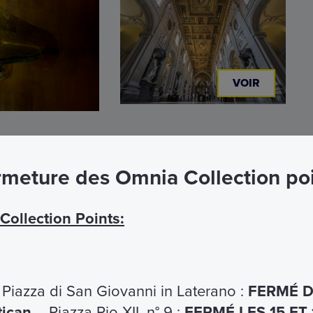
VOIR
meture des Omnia Collection po
Capite
, nel rione Colonna, dove, secondo la
ollection Points:
nni Battista. Cammineremo lungo le strade della
n Giovanni dei Fiorentini,
chiesa nazionale dei
ede della Maddalena, la prima ad entrare nel
Piazza di San Giovanni in Laterano :
FERMÉ D
iore
, nel rione Esquilino, situata sulla sommità del
tican
– Piazza Pio XII, n° 9 :
FERMÉ LES 15 ET