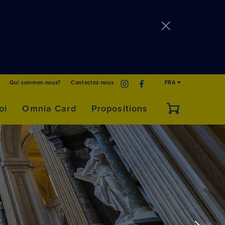
Qui sommes-nous?
Contactez-nous
FRA
oi
Omnia Card
Propositions