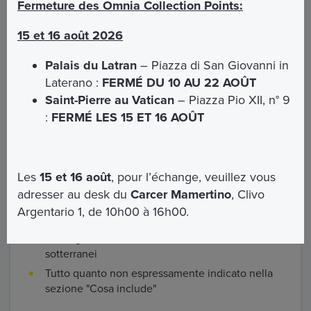
Fermeture des Omnia Collection Points:
Cosa Include
15 et 16 août 2026
Palais du Latran
– Piazza di San Giovanni in
Visita con audioguida della Basilica di San Marco
Laterano :
FERMÉ DU 10 AU 22 AOÛT
e dei sotterranei
Saint-Pierre au Vatican
– Piazza Pio XII, n° 9
Assistenza del nostro personale
:
FERMÉ LES 15 ET 16 AOÛT
Les
15 et 16 août
, pour l’échange, veuillez vous
Cosa non include
adresser au desk du
Carcer Mamertino
, Clivo
Argentario 1, de 10h00 à 16h00.
Visita guidata della Basilica di San Marco e dei
sotterranei
Tutto quanto non espressamente indicato nella
sezione "Cosa include"