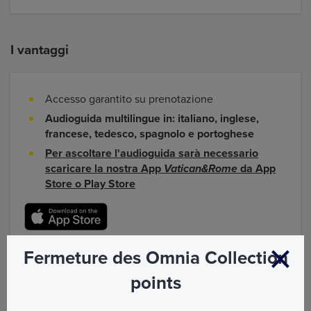
I vantaggi
Accesso garantito su prenotazione
Audioguida multilingue in: italiano, inglese,
francese, tedesco, spagnolo e portoghese
Per ascoltare l'audioguida sarà necessario
scaricare la nostra App
Vatican&Rome
da App
Store o Play Store
Fermeture des Omnia Collection
points