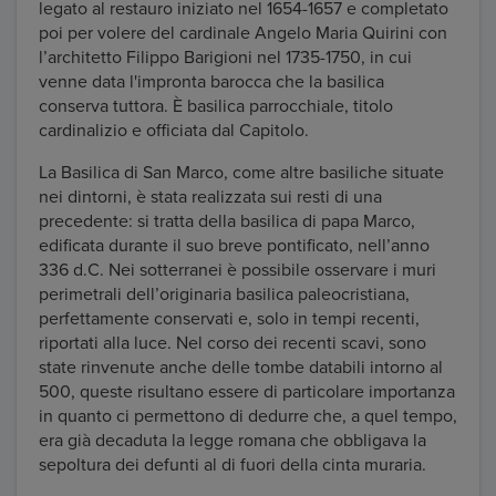
legato al restauro iniziato nel 1654-1657 e completato
poi per volere del cardinale Angelo Maria Quirini con
l’architetto Filippo Barigioni nel 1735-1750, in cui
venne data l'impronta barocca che la basilica
conserva tuttora. È basilica parrocchiale, titolo
cardinalizio e officiata dal Capitolo.
La Basilica di San Marco, come altre basiliche situate
nei dintorni, è stata realizzata sui resti di una
precedente: si tratta della basilica di papa Marco,
edificata durante il suo breve pontificato, nell’anno
336 d.C. Nei sotterranei è possibile osservare i muri
perimetrali dell’originaria basilica paleocristiana,
perfettamente conservati e, solo in tempi recenti,
riportati alla luce. Nel corso dei recenti scavi, sono
state rinvenute anche delle tombe databili intorno al
500, queste risultano essere di particolare importanza
in quanto ci permettono di dedurre che, a quel tempo,
era già decaduta la legge romana che obbligava la
sepoltura dei defunti al di fuori della cinta muraria.