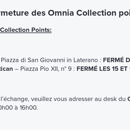
meture des Omnia Collection po
ollection Points:
martphone e inizia la visita
ersonale
Piazza di San Giovanni in Laterano :
FERMÉ D
e inglese
tican
– Piazza Pio XII, n° 9 :
FERMÉ LES 15 ET
Cosa non include
 l’échange, veuillez vous adresser au desk du
10h00 à 16h00.
Visita Guidata del Battistero, della
Scala Santa e della Cappella del
Sancta Sanctorum