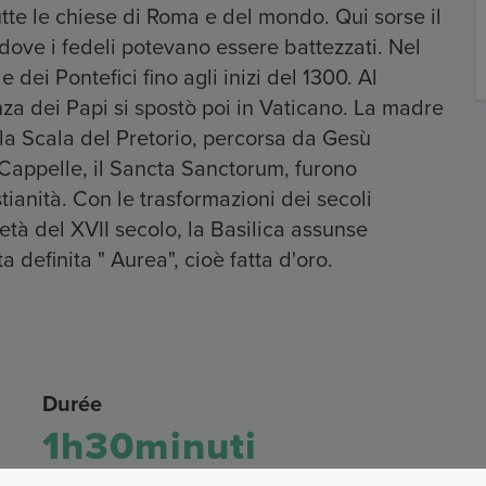
utte le chiese di Roma e del mondo. Qui sorse il
 dove i fedeli potevano essere battezzati. Nel
e dei Pontefici fino agli inizi del 1300. Al
enza dei Papi si spostò poi in Vaticano. La madre
a Scala del Pretorio, percorsa da Gesù
 Cappelle, il Sancta Sanctorum, furono
tianità. Con le trasformazioni dei secoli
metà del XVII secolo, la Basilica assunse
a definita " Aurea", cioè fatta d'oro.
Durée
1h30minuti