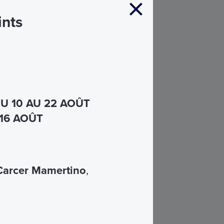
ints
U 10 AU 22 AOÛT
 16 AOÛT
Carcer Mamertino
,