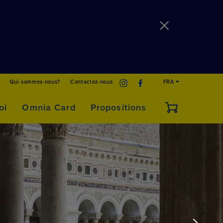
Qui sommes-nous?
Contactez-nous
FRA
oi
Omnia Card
Propositions