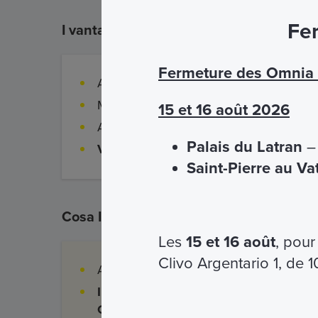
Fer
I vantaggi
Fermeture des Omnia C
Accesso garantito su prenotazione
Mostra il biglietto direttamente sul tuo s
15 et 16 août 2026
Accoglienza ed assistenza del nostro p
Palais du Latran
– 
Visita guidata disponibile in italiano 
Saint-Pierre au Va
Cosa Include
Les
15 et 16 août
, pour
Clivo Argentario 1, de 
Auricolari
Ingresso e visita guidata del
Chiostro e della Basilica di San