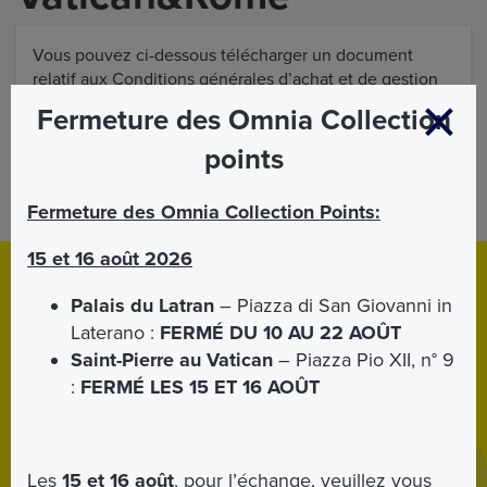
Vous pouvez ci-dessous télécharger un document
relatif aux Conditions générales d’achat et de gestion
des produits de Omnia Vatican&Rome.
Fermeture des Omnia Collection
points
ANNEXE
Fermeture des Omnia Collection Points:
15 et 16 août 2026
Download
App
Palais du Latran
– Piazza di San Giovanni in
Télécharger l'application mobile pour
iPhone
et
Android
.
Laterano :
FERMÉ DU 10 AU 22 AOÛT
Grâce à l'application, vous pourrez avoir vos billets toujours
Saint-Pierre au Vatican
– Piazza Pio XII, n° 9
avec vous.
:
FERMÉ LES 15 ET 16 AOÛT
Les
15 et 16 août
, pour l’échange, veuillez vous