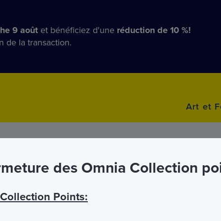
he 9 août
et bénéficiez d'une
réduction de 10 %!
n de la transaction.
Art et F
meture des Omnia Collection po
Bus
ollection Points: