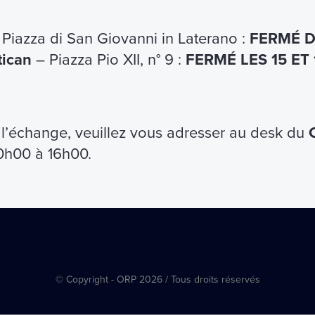
Piazza di San Giovanni in Laterano :
FERMÉ D
tican
– Piazza Pio XII, n° 9 :
FERMÉ LES 15 ET
hone
et
Android
.
vos billets toujours avec vous.
 l’échange, veuillez vous adresser au desk du
10h00 à 16h00.
Privacy
Conditions générales
Newsletter
© Copyright - ORP 2026 / Tous droits réservés