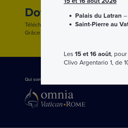
15 et 16 août 2026
Download
App
Palais du Latran
– 
Saint-Pierre au Va
Télécharger l'application mobile pour
iP
Grâce à l'application, vous pourrez avoir 
Les
15 et 16 août
, pour
Clivo Argentario 1, de 
Qui sommes-nous?
Faq
Partners