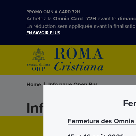
PROMO OMNIA CARD 72H
Achetez la
Omnia Card 72H
avant le
dimanc
La réduction sera appliquée avant la finalisatio
EN SAVOIR PLUS
Home
|
Info page Open Bus
Fer
Info page Open 
Fermeture des Omnia C