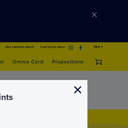
Qui sommes-nous?
Contactez-nous
FRA
oi
Omnia Card
Propositions
ints