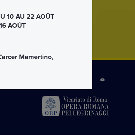
U 10 AU 22 AOÛT
 16 AOÛT
Carcer Mamertino
,