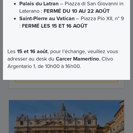
Palais du Latran
– Piazza di San Giovanni in
Laterano :
FERMÉ DU 10 AU 22 AOÛT
Les Racines du Martyre: La Basilique
Saint-Pierre au Vatican
– Piazza Pio XII, n° 9
Saint-Pierre, Prison et Gloire
:
FERMÉ LES 15 ET 16 AOÛT
Tu es Pierre, et sur cette pierre je bâtirai mon Église.
Les lieux du grand témoignage de foi de Saint Pierre à
Rome: la
Prison Mamertine
et la grande
Basilique
Vaticane
qui lui est dédiée.
Les
15 et 16 août
, pour l’échange, veuillez vous
adresser au desk du
Carcer Mamertino
, Clivo
€ 39,00
Argentario 1, de 10h00 à 16h00.
EN SAVOIR PLUS