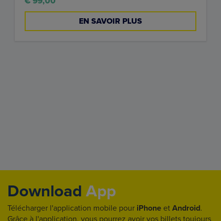
€ 99,00
EN SAVOIR PLUS
Download
App
Télécharger l'application mobile pour
iPhone
et
Android
.
Grâce à l'application, vous pourrez avoir vos billets toujours