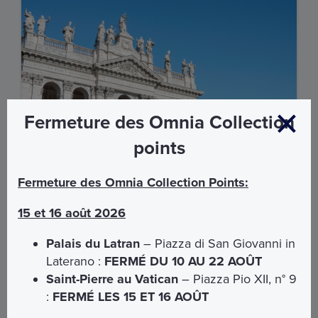
Fermeture des Omnia Collection
points
Fermeture des Omnia Collection Points:
15 et 16 août 2026
Lieux de foi, temps de l’Église
Palais du Latran
– Piazza di San Giovanni in
Visite guidée du Palais de Latran et de la Basilique de
Laterano :
FERMÉ DU 10 AU 22 AOÛT
Saint-Jean avec son Cloître.
Saint-Pierre au Vatican
– Piazza Pio XII, n° 9
€ 25,00
:
FERMÉ LES 15 ET 16 AOÛT