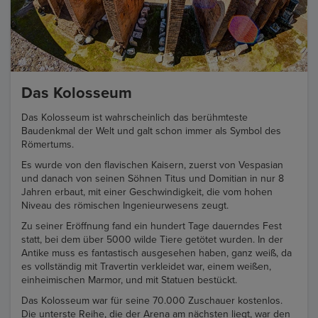
Das Kolosseum
Das Kolosseum ist wahrscheinlich das berühmteste
Baudenkmal der Welt und galt schon immer als Symbol des
Römertums.
Es wurde von den flavischen Kaisern, zuerst von Vespasian
und danach von seinen Söhnen Titus und Domitian in nur 8
Jahren erbaut, mit einer Geschwindigkeit, die vom hohen
Niveau des römischen Ingenieurwesens zeugt.
Zu seiner Eröffnung fand ein hundert Tage dauerndes Fest
statt, bei dem über 5000 wilde Tiere getötet wurden. In der
Antike muss es fantastisch ausgesehen haben, ganz weiß, da
es vollständig mit Travertin verkleidet war, einem weißen,
einheimischen Marmor, und mit Statuen bestückt.
Das Kolosseum war für seine 70.000 Zuschauer kostenlos.
Die unterste Reihe, die der Arena am nächsten liegt, war den