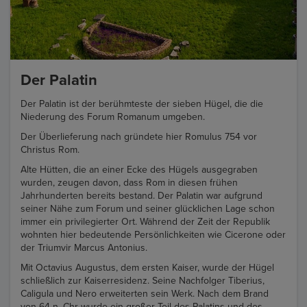
Der Palatin
Der Palatin ist der berühmteste der sieben Hügel, die die
Niederung des Forum Romanum umgeben.
Der Überlieferung nach gründete hier Romulus 754 vor
Christus Rom.
Alte Hütten, die an einer Ecke des Hügels ausgegraben
wurden, zeugen davon, dass Rom in diesen frühen
Jahrhunderten bereits bestand. Der Palatin war aufgrund
seiner Nähe zum Forum und seiner glücklichen Lage schon
immer ein privilegierter Ort. Während der Zeit der Republik
wohnten hier bedeutende Persönlichkeiten wie Cicerone oder
der Triumvir Marcus Antonius.
Mit Octavius Augustus, dem ersten Kaiser, wurde der Hügel
schließlich zur Kaiserresidenz. Seine Nachfolger Tiberius,
Caligula und Nero erweiterten sein Werk. Nach dem Brand
von 64 n. Chr wurde ein großer Teil des Palatins und des