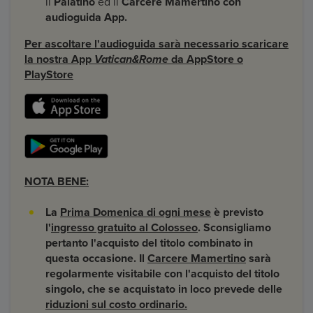
il
Palatino
ed il
Carcere Mamertino con
audioguida App.
Per ascoltare l'audioguida sarà necessario scaricare
la nostra App
Vatican&Rome
da AppStore o
PlayStore
NOTA BENE:
La
Prima Domenica di ogni mese
è previsto
l'
ingresso gratuito al Colosseo
. Sconsigliamo
pertanto l'acquisto del titolo combinato in
questa occasione.
Il
Carcere Mamertino
sarà
regolarmente visitabile con l'acquisto del titolo
singolo, che se acquistato in loco prevede delle
riduzioni sul costo ordinario.