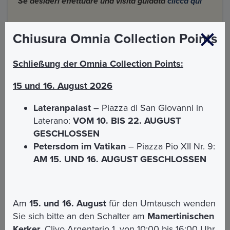
Se desideri effettuare una visita guidata
clicca qui
Chiusura Omnia Collection Points
Come arrivare
Schließung der Omnia Collection Points:
15 und 16. August 2026
Indirizzo e Orari di apertura
Lateranpalast
– Piazza di San Giovanni in
Carcere Mamertino -
Clivo Argentario
Laterano:
VOM 10. BIS 22. AUGUST
GESCHLOSSEN
Lunedi - Domenica 9:00 - 17:00
Petersdom im Vatikan
– Piazza Pio XII Nr. 9:
Come arrivare
AM 15. UND 16. AUGUST GESCHLOSSEN
Bus:
Linea 40 - 64 da Stazione Termini o San
Pietro H -170 da Stazione Termini. Fermata Piazza
Venezia più un tratto a piedi (circa 5 minuti) in
Am
15. und 16. August
für den Umtausch wenden
direzione Colosseo (Via Clivo Argentario)
Sie sich bitte an den Schalter am
Mamertinischen
Tram:
Linea 8 da Trastevere. Fermata Piazza
Kerker
, Clivo Argentario 1, von 10:00 bis 16:00 Uhr.