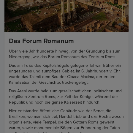
Das Forum Romanum
Über viele Jahrhunderte hinweg, von der Gründung bis zum
Niedergang, war das Forum Romanum das Zentrum Roms.
Das am Fuße des Kapitolshügels gelegene Tal war früher ein
ungesundes und sumpfiges Gebiet. Im 6. Jahrhundert v. Chr.
wurde das Tal mit dem Bau der Cloaca Maxima, der ersten
Kanalisation der Geschichte, trockengelegt.
Das Areal wurde bald zum gesellschaftlichen, politischen und
religiösen Zentrum Roms, zur Zeit der Könige, während der
Republik und noch die ganze Kaiserzeit hindurch.
Hier entstanden öffentliche Gebäude wie der Senat, die
Basiliken, wo man sich traf, Handel trieb und das Rechtswesen
organisierte, viele Tempel, die den Göttern Roms geweiht
waren, sowie monumentale Bögen zur Erinnerung der Taten