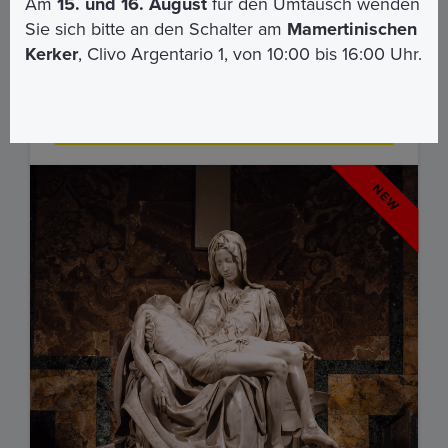
Kunst im Wandel der Jahrhunderte: Entdecken Sie die
Am
15. und 16. August
für den Umtausch wenden
Vatikanischen Museen und das Mamertine-Gefängnis
Sie sich bitte an den Schalter am
Mamertinischen
mit nur einem Ticket!
Kerker
, Clivo Argentario 1, von 10:00 bis 16:00 Uhr.
€ 40,00
€ 36,00
MEHR ERFAHREN