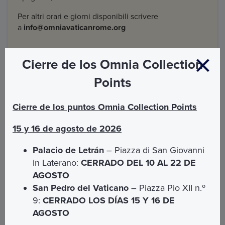
Per altri orari e giorni disponibili scrivere
a
info@omniavaticanrome.org
Cierre de los Omnia Collection
Points
Come arrivare con i mezzi pubblici
Cierre de los puntos Omnia Collection Points
15 y 16 de agosto de 2026
SAN CALLISTO
Palacio de Letrán
– Piazza di San Giovanni
Indirizzo: Via Appia Antica, 110
in Laterano:
CERRADO DEL 10 AL 22 DE
AGOSTO
Dalla Stazione Termini:
San Pedro del Vaticano
– Piazza Pio XII n.º
9:
CERRADO LOS DÍAS 15 Y 16 DE
Metro A
(direzione Anagnina) fino a
Piazza San
AGOSTO
Giovanni in Laterano
, proseguire con il
bus
218
(direzione Ardeatina) e scendere alla