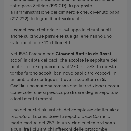
sotto papa Zefirino (199-217), fu preposto
all’amministrazione del cimitero e che, divenuto papa
(217-222), lo ingrandì notevolmente.
Il complesso cimiteriale si sviluppa in alcuni punti
anche su cinque piani e le sue gallerie hanno uno
sviluppo di oltre 10 chilometri.
Nel 1854 l’archeologo
Giovanni Battista de Rossi
scoprì la cripta dei papi, che accolse le sepolture dei
pontefici che regnarono tra il 230 e il 283. In questa
tomba furono sepolti ben nove papi e tre vescovi. In
un ambiente contiguo si trova la sepoltura di
S.
Cecilia
, una matrona romana che la tradizione ricorda
come colei che si preoccupò di dare degna sepoltura
a tanti martiri romani.
Uno dei nuclei più antichi del complesso cimiteriale è
la
cripta
di Lucina, dove fu sepolto papa Cornelio,
morto martire nel 253. In un vicino cubicolo vi sono
alcuni fra i più antichi affreschi delle catacombe