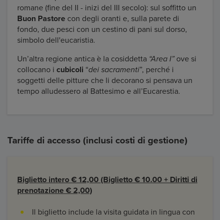
romane (fine del II - inizi del III secolo): sul soffitto un
Buon Pastore
con degli oranti e, sulla parete di
fondo, due pesci con un cestino di pani sul dorso,
simbolo dell'eucaristia.
Un’altra regione antica è la cosiddetta
“Area I”
ove si
collocano i
cubicoli
“
dei sacramenti
”, perché i
soggetti delle pitture che li decorano si pensava un
tempo alludessero al Battesimo e all’Eucarestia.
Tariffe di accesso (inclusi costi di gestione)
Biglietto intero € 12,00 (Biglietto € 10.00 + Diritti di
prenotazione € 2,00)
Il biglietto include la visita guidata in lingua con