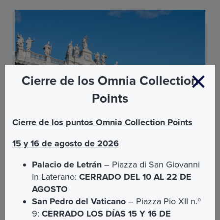
Cierre de los Omnia Collection
Points
Cierre de los puntos Omnia Collection Points
15 y 16 de agosto de 2026
Palacio de Letrán
– Piazza di San Giovanni
in Laterano:
CERRADO DEL 10 AL 22 DE
Lugares de fe, tiempo de la Iglesia
AGOSTO
Visita guiada del Palacio de Letrán y la Basílica de San
San Pedro del Vaticano
– Piazza Pio XII n.º
Juan con su Claustro.
9:
CERRADO LOS DÍAS 15 Y 16 DE