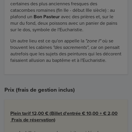
certaines des plus anciennes fresques des
catacombes romaines (fin IIe - début IIIe siècle) : au
plafond un
Bon Pasteur
avec des prières et, sur le
mur du fond, deux poissons avec un panier de pains
sur le dos, symbole de l'Eucharistie.
Un autre lieu est ce qu'on appelle la
"zone I"
où se
trouvent les cabines
"des sacrements"
, car on pensait
autrefois que les sujets des peintures qui les décorent
faisaient allusion au baptême et à l'Eucharistie.
Prix (frais de gestion inclus)
Plein tarif 12,00 € (Billet d'entrée € 10,00 + € 2,00
Frais de réservation)