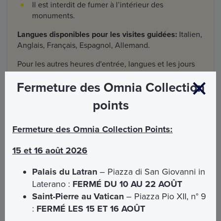
Il est interdit de fumer à l’intérieur des
monuments.
Langues disponibles pour les visites guidées:
Italien,
Anglais, Français, Espagnol, Allemand.
Pour les autres heures d'entrée, langues et les jours
disponibles, écrivez à
info@omniavaticanrome.org
Fermeture des Omnia Collection
points
Comment s’y rendre avec les transports publics
Fermeture des Omnia Collection Points:
15 et 16 août 2026
SAINT-CALIXTE
Palais du Latran
– Piazza di San Giovanni in
Adresse : Via Appia Antica, 110
Laterano :
FERMÉ DU 10 AU 22 AOÛT
Saint-Pierre au Vatican
– Piazza Pio XII, n° 9
De la gare Termini :
:
FERMÉ LES 15 ET 16 AOÛT