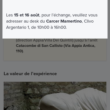
Métro A
(direction Anagnina) jusqu’à l’arrêt San
Giovanni, puis prendre le bus
218
(direction
Ardeatina) et descendre à l’arrêt
Fosse
Les
15 et 16 août
, pour l’échange, veuillez vous
Ardeatine
. L’entrée des Catacombes est devant.
adresser au desk du
Carcer Mamertino
, Clivo
Métro B
(direction Laurentina) jusqu’à l’arrêt
Argentario 1, de 10h00 à 16h00.
Colosseo ou Circo Massimo (arrêt de bus : Terme
Caracalla/Porta Capena). Puis prendre le bus
118
(direction Appia/Villa Dei Quintili) jusqu’à l’arrêt
Catacombe di San Callisto (Via Appia Antica,
110)
.
La valeur de l’expérience