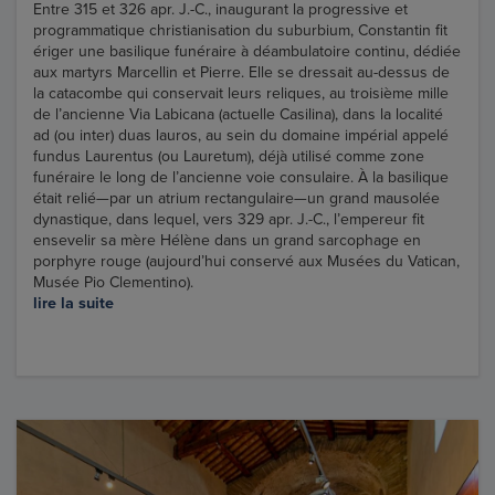
Entre 315 et 326 apr. J.-C., inaugurant la progressive et
programmatique christianisation du suburbium, Constantin fit
ériger une basilique funéraire à déambulatoire continu, dédiée
aux martyrs Marcellin et Pierre. Elle se dressait au-dessus de
la catacombe qui conservait leurs reliques, au troisième mille
de l’ancienne Via Labicana (actuelle Casilina), dans la localité
ad (ou inter) duas lauros, au sein du domaine impérial appelé
fundus Laurentus (ou Lauretum), déjà utilisé comme zone
funéraire le long de l’ancienne voie consulaire. À la basilique
était relié—par un atrium rectangulaire—un grand mausolée
dynastique, dans lequel, vers 329 apr. J.-C., l’empereur fit
ensevelir sa mère Hélène dans un grand sarcophage en
porphyre rouge (aujourd’hui conservé aux Musées du Vatican,
Musée Pio Clementino).
lire la suite