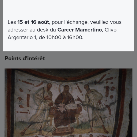
Mgr Pasquale Iacobone
President de la Commission Pontificale d'Archéologie Sacrée
Les
15 et 16 août
, pour l’échange, veuillez vous
Position GoogleMaps
adresser au desk du
Carcer Mamertino
, Clivo
Argentario 1, de 10h00 à 16h00.
Points d'intérêt