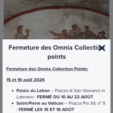
Fermeture des Omnia Collection
points
Fermeture des Omnia Collection Points:
15 et 16 août 2026
Notre engagement est d'offrir aux pèlerins et aux visiteurs, à
Palais du Latran
– Piazza di San Giovanni in
travers les catacombes, une expérience de communion avec
les témoignages des premières communautés chrétiennes,
Laterano :
FERMÉ DU 10 AU 22 AOÛT
qui racontent et illustrent, de manière extrêmement
Saint-Pierre au Vatican
– Piazza Pio XII, n° 9
suggestive, les racines de la foi et l'horizon de l'espérance
:
FERMÉ LES 15 ET 16 AOÛT
chrétienne.