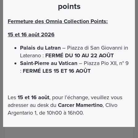
points
Non inclus
Fermeture des Omnia Collection Points:
15 et 16 août 2026
Visite guidée des Musées du Vatican
Palais du Latran
– Piazza di San Giovanni in
Entrée et visite des Jardins du Vatican
Laterano :
FERMÉ DU 10 AU 22 AOÛT
Visite guidée de la Prison Mamertine
Saint-Pierre au Vatican
– Piazza Pio XII, n° 9
Tout ce qui n'est pas expressément indiqué dans
:
FERMÉ LES 15 ET 16 AOÛT
la section "Inclus"
Les
15 et 16 août
, pour l’échange, veuillez vous
adresser au desk du
Carcer Mamertino
, Clivo
Argentario 1, de 10h00 à 16h00.