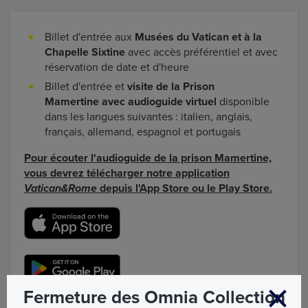
Billet d'entrée aux
Musées du Vatican et à la
Chapelle Sixtine
avec accès préférentiel et avec
réservation de date et d'heure
Billet d'entrée et
visite de la Prison
Mamertine avec audioguide virtuel
disponible
dans les langues suivantes : italien, anglais,
français, allemand, espagnol et portugais
Pour écouter l'audioguide de la prison Mamertine,
vous devrez télécharger notre application
Vatican&Rome
depuis l'App Store ou le Play Store.
Fermeture des Omnia Collection