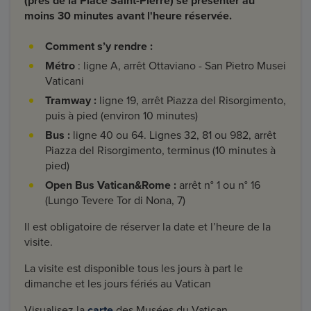
(près de la Place Saint-Pierre) se présenter au
moins 30 minutes avant l'heure réservée.
Comment s’y rendre :
Métro
: ligne A, arrêt Ottaviano - San Pietro Musei
Vaticani
Tramway :
ligne 19, arrêt Piazza del Risorgimento,
puis à pied (environ 10 minutes)
Bus :
ligne 40 ou 64. Lignes 32, 81 ou 982, arrêt
Piazza del Risorgimento, terminus (10 minutes à
pied)
Open Bus Vatican&Rome :
arrêt n° 1 ou n° 16
(Lungo Tevere Tor di Nona, 7)
Il est obligatoire de réserver la date et l’heure de la
visite.
La visite est disponible tous les jours à part le
dimanche et les jours fériés au Vatican
Visualisez la
carte
des Musées du Vatican