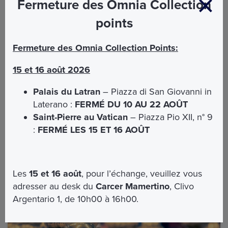
Fermeture des Omnia Collection
La Basilique offre au visiteur un parcours incroyablement riche
points
en histoire, art et spiritualité. La moindre pierre a quelque
chose à raconter.
Fermeture des Omnia Collection Points:
Et pour connaître la Basilique toute entière, il faudrait
probablement des semaines, sinon des mois.
15 et 16 août 2026
En fonction du temps que vous voudrez ou pourrez consacrer
à la visite, nous voudrions vous donner quelques conseils.
Palais du Latran
– Piazza di San Giovanni in
lire la suite
Laterano :
FERMÉ DU 10 AU 22 AOÛT
Saint-Pierre au Vatican
– Piazza Pio XII, n° 9
:
FERMÉ LES 15 ET 16 AOÛT
Points d'intérêt
Les
15 et 16 août
, pour l’échange, veuillez vous
adresser au desk du
Carcer Mamertino
, Clivo
Argentario 1, de 10h00 à 16h00.