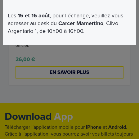
Les
15 et 16 août
, pour l’échange, veuillez vous
Visite Guidée Officielle de la Basilique
adresser au desk du
Carcer Mamertino
, Clivo
de Saint-Pierre
Argentario 1, de 10h00 à 16h00.
Visitez la basilique Saint-Pierre accompagné d'un guide
officiel.
26,00 €
EN SAVOIR PLUS
Download
App
Télécharger l'application mobile pour
iPhone
et
Android
.
Grâce à l'application, vous pourrez avoir vos billets toujours