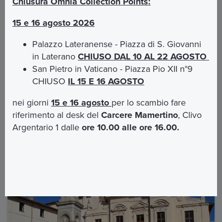
Chiusura Omnia Collection Points:
visita guidata
E' necessario presentarsi 1
5 minuti prima
15 e 16 agosto 2026
dell'orario prenotato per le opportune procedure
di check-in
Palazzo Lateranense - Piazza di S. Giovanni
Orari del tour:
il tour è disponibile alle
ore 10:00
in Laterano
CHIUSO DAL 10 AL 22 AGOSTO
Giorni disponibili:
Sabato
(altri giorni su richiesta)
San Pietro in Vaticano - Piazza Pio XII n°9
Lingue disponibili: Italiano
CHIUSO
IL 15 E 16 AGOSTO
nei giorni
15 e 16 agosto
per lo scambio fare
riferimento al desk del
Carcere Mamertino
, Clivo
Aggiungi altre esperienze
Argentario 1 dalle
ore 10.00 alle ore 16.00.