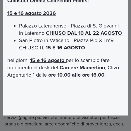
Chiusura Omnia Collection Points:
Sono predisposte specifiche informative privacy per
l’organizzazione e la partecipazione ai viaggi e
15 e 16 agosto 2026
pellegrinaggi.
Palazzo Lateranense - Piazza di S. Giovanni
Per esercitare i tuoi diritti puoi rivolgerti all’Opera Romana
in Laterano
CHIUSO DAL 10 AL 22 AGOSTO
Pellegrinaggi alla mail
privacyorp@orpnet.org
San Pietro in Vaticano - Piazza Pio XII n°9
Di seguito la descrizione della tipologia di dati trattati.
CHIUSO
IL 15 E 16 AGOSTO
Dati di navigazione
nei giorni
15 e 16 agosto
per lo scambio fare
riferimento al desk del
Carcere Mamertino
, Clivo
I sistemi informatici e le procedure software preposte al
funzionamento di questo sito acquisiscono, nel corso del
Argentario 1 dalle
ore 10.00 alle ore 16.00.
loro normale esercizio, alcuni dati personali la cui
trasmissione è implicita nell'uso dei protocolli di
comunicazione di Internet.
Altri dati vengono trattati tramite Google Analytics allo
scopo di ottenere informazioni statistiche sull'uso dei
servizi (pagine più visitate, numero di visitatori per fascia
oraria o giornaliera, aree geografiche di provenienza, ecc.).