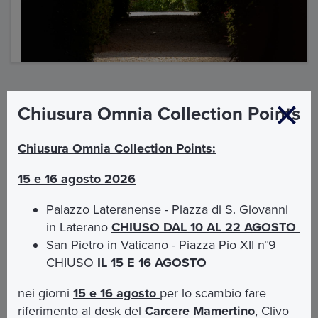
Chiusura Omnia Collection Points
La nostra missione
Chiusura Omnia Collection Points:
La
missione
di
Opera Romana Pellegrinaggi
è
15 e 16 agosto 2026
l'accoglienza di ciascuno. Ognuno è il benvenuto ed è
invitato a lasciarsi coinvolgere per scoprire insieme
Palazzo Lateranense - Piazza di S. Giovanni
l’essenza della cristianità. L'obiettivo è far scoprire,
in Laterano
CHIUSO DAL 10 AL 22 AGOSTO
attraverso Itinerari, caratterizzati dalla contemplazione
delle bellezze naturali e dall’approfondimento della
San Pietro in Vaticano - Piazza Pio XII n°9
cultura e della fede, i luoghi in cui si assapora la storia
CHIUSO
IL 15 E 16 AGOSTO
di uomini, papi, santi e artisti che si sono dedicati alla
Chiesa ed alla diffusione del messaggio cristiano.
nei giorni
15 e 16 agosto
per lo scambio fare
riferimento al desk del
Carcere Mamertino
, Clivo
La singolare storia di Roma rende la città meta di