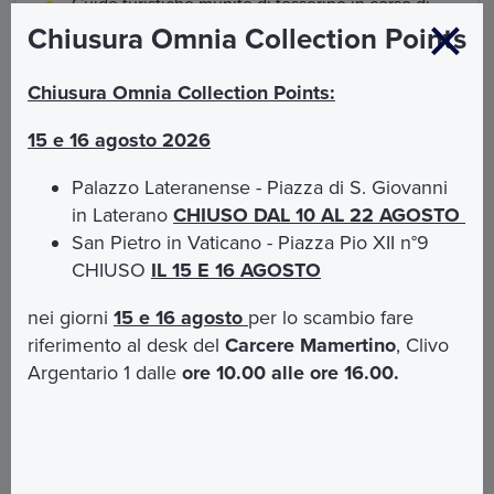
Guide turistiche munite di tesserino in corso di
validità
Chiusura Omnia Collection Points
Chiusura Omnia Collection Points:
Come arrivare
15 e 16 agosto 2026
Palazzo Lateranense - Piazza di S. Giovanni
Bus:
Dalla Stazione Roma Termini bus n°64
in Laterano
CHIUSO DAL 10 AL 22 AGOSTO
fermata Corso Vittorio Emanuele / S. A. Della
San Pietro in Vaticano - Piazza Pio XII n°9
Valle, bus n°70 fermata Rinascimento. Da San
CHIUSO
IL 15 E 16 AGOSTO
Pietro bus 64 e bus 62 fermata Corso Vittorio
Emanuele / Navona
nei giorni
15 e 16 agosto
per lo scambio fare
Open Bus
Vatican&Rome
:
Fermata 8 Piazza
riferimento al desk del
Carcere Mamertino
, Clivo
Navona / Chiesa Nuova
Argentario 1 dalle
ore 10.00 alle ore 16.00.
Mappa