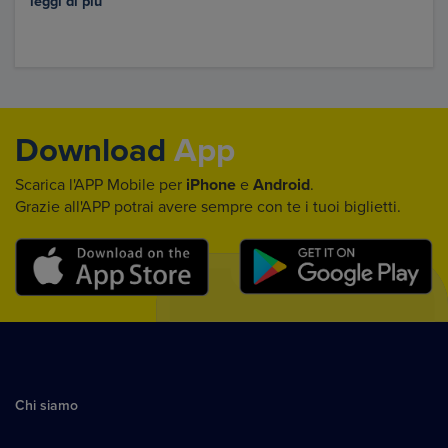
leggi di più
Download
App
Scarica l'APP Mobile per
iPhone
e
Android
.
Grazie all'APP potrai avere sempre con te i tuoi biglietti.
Chi siamo