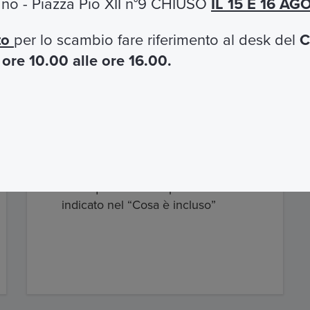
cano - Piazza Pio XII n°9 CHIUSO
IL 15 E 16 A
to
per lo scambio fare riferimento al desk del
C
ione: italiano e inglese
e
ore 10.00 alle ore 16.00.
Cosa non include
Tutto quanto non espressamente
indicato nel “Cosa è incluso”