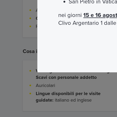
San Pietro in Vati
Accesso garantito su prenotazione
nei giorni
15 e 16 agos
Guida ufficiale nelle lingue a disposiz
Clivo Argentario 1 dall
Ricevi i tuoi biglietti via mail
Cosa include
Visita guidata della Basilica e degli
Scavi con personale addetto
Auricolari
Lingue disponibili per le visite
guidate:
italiano ed inglese