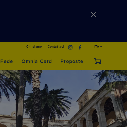
Chi siamo
Contattaci
ITA
 Fede
Omnia Card
Proposte