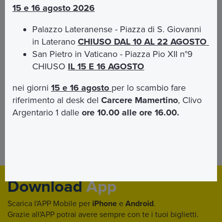
Come Gesù, vogliamo mettere i bambini al centro e
15 e 16 agosto 2026
prenderci cura di loro."
Palazzo Lateranense - Piazza di S. Giovanni
in Laterano
CHIUSO DAL 10 AL 22 AGOSTO
Per l’iscrizione all’evento
clicca qui
San Pietro in Vaticano - Piazza Pio XII n°9
CHIUSO
IL 15 E 16 AGOSTO
nei giorni
15 e 16 agosto
per lo scambio fare
riferimento al desk del
Carcere Mamertino
, Clivo
Argentario 1 dalle
ore 10.00 alle ore 16.00.
Per le richieste di alloggio
Contattaci
Download
App
Scarica l'APP Mobile per
iPhone
e
Android
.
Grazie all'APP potrai avere sempre con te i tuoi biglietti.