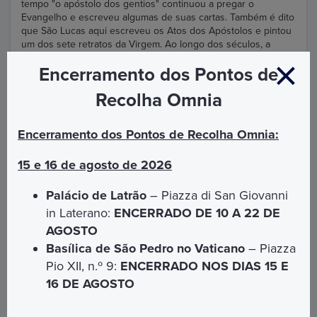
tempo "o apóstolo dos gentios" continuou a pregar o
Evangelho e escreveu algumas de suas cartas. Também é dito
que São Lucas aqui escreveu os Atos dos Apóstolos e pintou
um dos sete retratos da Virgem. Ao longo dos séculos, a
memória e a veneração dos cristãos pela memória dos
Encerramento dos Pontos de
primeiros apóstolos evangelizadores na Igreja foram mantidas.
Recolha Omnia
Encerramento dos Pontos de Recolha Omnia:
Pontos de interesse
15 e 16 de agosto de 2026
Palácio de Latrão
– Piazza di San Giovanni
in Laterano:
ENCERRADO DE 10 A 22 DE
AGOSTO
Basílica de São Pedro no Vaticano
– Piazza
Pio XII, n.º 9:
ENCERRADO NOS DIAS 15 E
16 DE AGOSTO