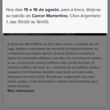
Nos dias
15 e 16 de agosto
, para a troca, dirija-se
ao balcão do
Carcer Mamertino
, Clivo Argentario
1, das 10h00 às 16h00.
A igreja de Santa Maria na Via Lata é como a custódia de um
lugar antigo e importante de memória da história milenar do
cristianismo na cidade eterna. O local histórico remonta à
época do imperador Adriano, que deu um novo layout urbano
à rua, construindo muitos edifícios para várias funções. O
primeiro edifício do I sec. d.c. consistia de um edifício pórtico,
paralelo à Via Flamínia, dividido mais tarde em sete salas,
dispostas em dois níveis. Estudiosos especulam que eles
foram usados como armazéns e depois transformados para
outras funções.
Mais informação